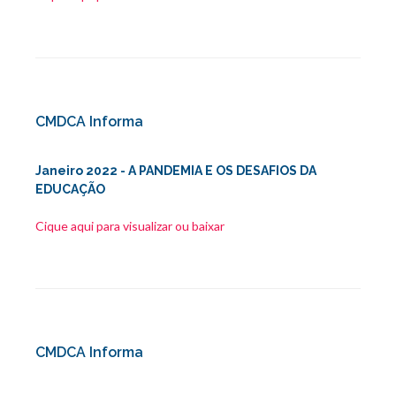
CMDCA Informa
Janeiro 2022 - A PANDEMIA E OS DESAFIOS DA
EDUCAÇÃO
Cique aqui para visualizar ou baixar
CMDCA Informa