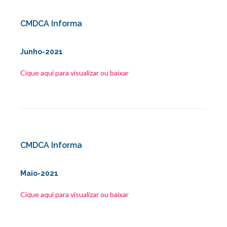
CMDCA Informa
Junho-2021
Cique aqui para visualizar ou baixar
CMDCA Informa
Maio-2021
Cique aqui para visualizar ou baixar