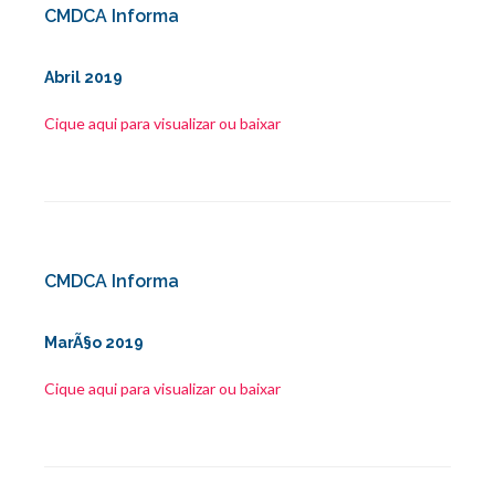
CMDCA Informa
Abril 2019
Cique aqui para visualizar ou baixar
CMDCA Informa
MarÃ§o 2019
Cique aqui para visualizar ou baixar