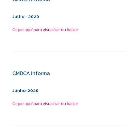
Julho - 2020
Cique aqui para visualizar ou baixar
CMDCA Informa
Junho-2020
Cique aqui para visualizar ou baixar