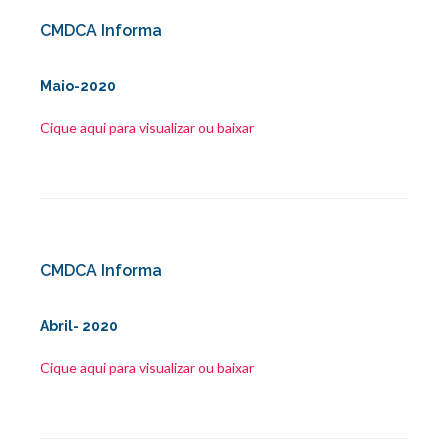
CMDCA Informa
Maio-2020
Cique aqui para visualizar ou baixar
CMDCA Informa
Abril- 2020
Cique aqui para visualizar ou baixar