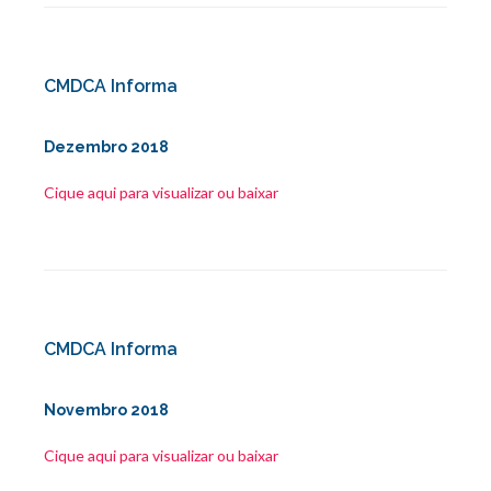
CMDCA Informa
Dezembro 2018
Cique aqui para visualizar ou baixar
CMDCA Informa
Novembro 2018
Cique aqui para visualizar ou baixar