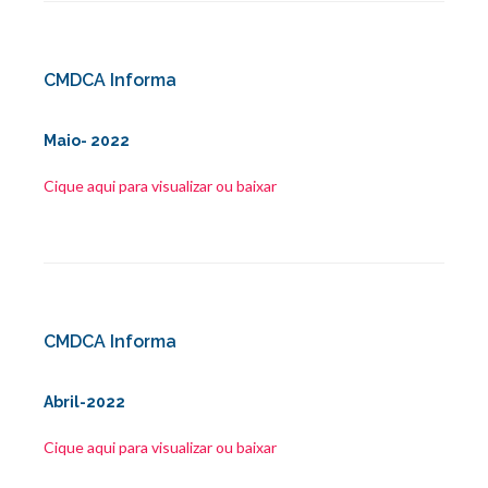
CMDCA Informa
Maio- 2022
Cique aqui para visualizar ou baixar
CMDCA Informa
Abril-2022
Cique aqui para visualizar ou baixar