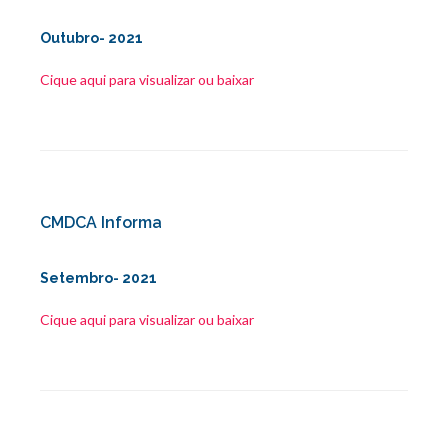
Outubro- 2021
Cique aqui para visualizar ou baixar
CMDCA Informa
Setembro- 2021
Cique aqui para visualizar ou baixar