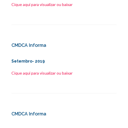
Cique aqui para visualizar ou baixar
CMDCA Informa
Setembro- 2019
Cique aqui para visualizar ou baixar
CMDCA Informa