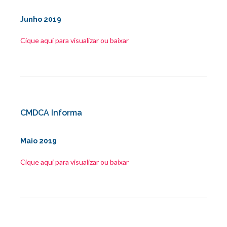
Junho 2019
Cique aqui para visualizar ou baixar
CMDCA Informa
Maio 2019
Cique aqui para visualizar ou baixar