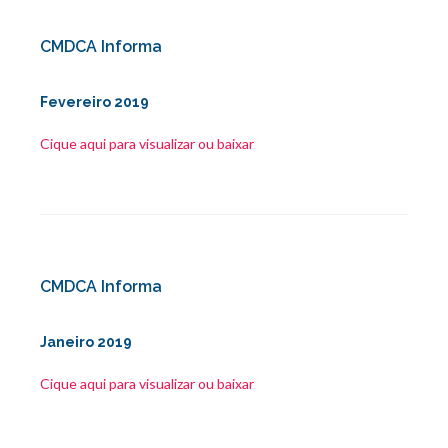
CMDCA Informa
Fevereiro 2019
Cique aqui para visualizar ou baixar
CMDCA Informa
Janeiro 2019
Cique aqui para visualizar ou baixar