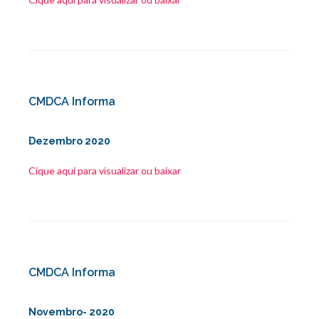
CMDCA Informa
Dezembro 2020
Cique aqui para visualizar ou baixar
CMDCA Informa
Novembro- 2020