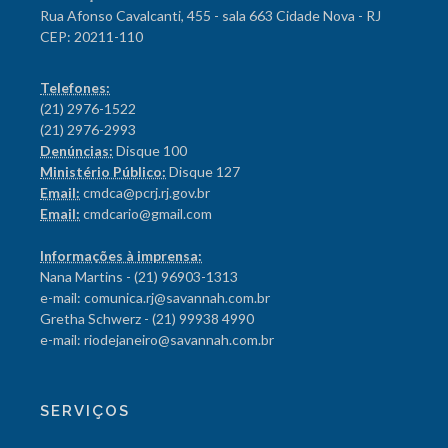
Rua Afonso Cavalcanti, 455 - sala 663 Cidade Nova - RJ
CEP: 20211-110
Telefones:
(21) 2976-1522
(21) 2976-2993
Denúncias:
Disque 100
Ministério Público:
Disque 127
Email:
cmdca@pcrj.rj.gov.br
Email:
cmdcario@gmail.com
Informações à imprensa:
Nana Martins - (21) 96903-1313
e-mail: comunica.rj@savannah.com.br
Gretha Schwerz - (21) 99938 4990
e-mail: riodejaneiro@savannah.com.br
SERVIÇOS