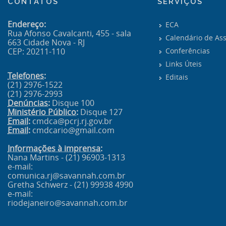
CONTATOS
SERVIÇOS
Endereço:
ECA
Rua Afonso Cavalcanti, 455 - sala
Calendário de As
663 Cidade Nova - RJ
CEP: 20211-110
Conferências
Links Úteis
Telefones:
Editais
(21) 2976-1522
(21) 2976-2993
Denúncias:
Disque 100
Ministério Público:
Disque 127
Email:
cmdca@pcrj.rj.gov.br
Email:
cmdcario@gmail.com
Informações à imprensa:
Nana Martins - (21) 96903-1313
e-mail:
comunica.rj@savannah.com.br
Gretha Schwerz - (21) 99938 4990
e-mail:
riodejaneiro@savannah.com.br