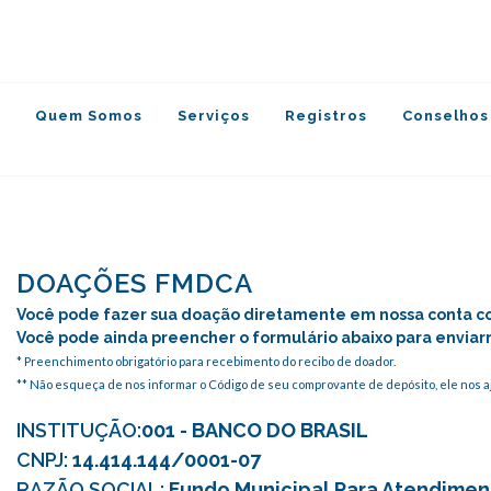
Quem Somos
Serviços
Registros
Conselhos
DOAÇÕES FMDCA
Você pode fazer sua doação diretamente em nossa conta cor
Você pode ainda preencher o formulário abaixo para enviar
* Preenchimento obrigatório para recebimento do recibo de doador.
** Não esqueça de nos informar o Código de seu comprovante de depósito, ele nos a
INSTITUÇÃO:
001 - BANCO DO BRASIL
CNPJ:
14.414.144/0001-07
RAZÃO SOCIAL:
Fundo Municipal Para Atendimen