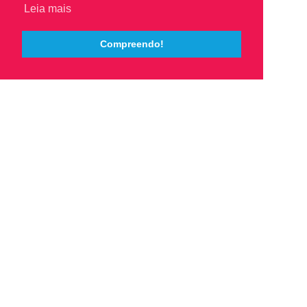
Leia mais
Compreendo!
CONTATOS
Endereço:
Rua Afonso Cavalcanti, 455 - sala 663 Cidade Nova - RJ
CEP: 20211-110
Telefones:
(21) 2976-1522
(21) 2976-2993
E-mail: cmdcario@gmail.com