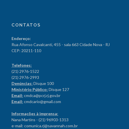
CONTATOS
Endereço:
Rua Afonso Cavalcanti, 455 - sala 663 Cidade Nova - RJ
CEP: 20211-110
Telefones:
(21) 2976-1522
(21) 2976-2993
Denúncias:
Disque 100
Ministério Público:
Disque 127
Email:
cmdca@pcrj.rj.gov.br
Email:
cmdcario@gmail.com
Informações à imprensa:
Nana Martins - (21) 96903-1313
e-mail: comunica.rj@savannah.com.br