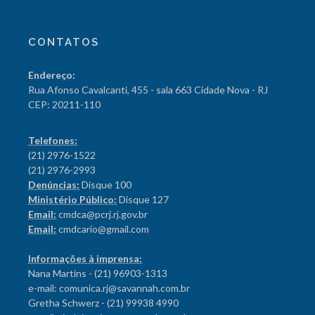
CONTATOS
Endereço:
Rua Afonso Cavalcanti, 455 - sala 663 Cidade Nova - RJ
CEP: 20211-110
Telefones:
(21) 2976-1522
(21) 2976-2993
Denúncias:
Disque 100
Ministério Público:
Disque 127
Email:
cmdca@pcrj.rj.gov.br
Email:
cmdcario@gmail.com
Informações à imprensa:
Nana Martins - (21) 96903-1313
e-mail: comunica.rj@savannah.com.br
Gretha Schwerz - (21) 99938 4990