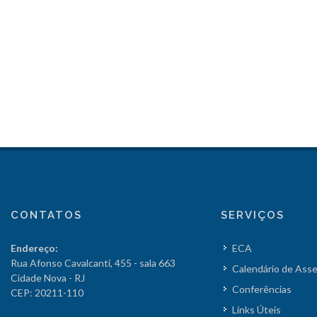
CONTATOS
SERVIÇOS
Endereço:
ECA
Rua Afonso Cavalcanti, 455 - sala 663
Calendário de Ass
Cidade Nova - RJ
Conferências
CEP: 20211-110
Links Úteis