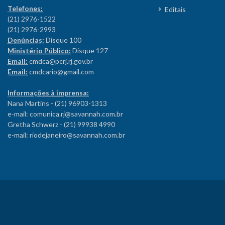
Telefones:
Editais
(21) 2976-1522
(21) 2976-2993
Denúncias:
Disque 100
Ministério Público:
Disque 127
Email:
cmdca@pcrj.rj.gov.br
Email:
cmdcario@gmail.com
Informações à imprensa:
Nana Martins - (21) 96903-1313
e-mail: comunica.rj@savannah.com.br
Gretha Schwerz - (21) 99938 4990
e-mail: riodejaneiro@savannah.com.br