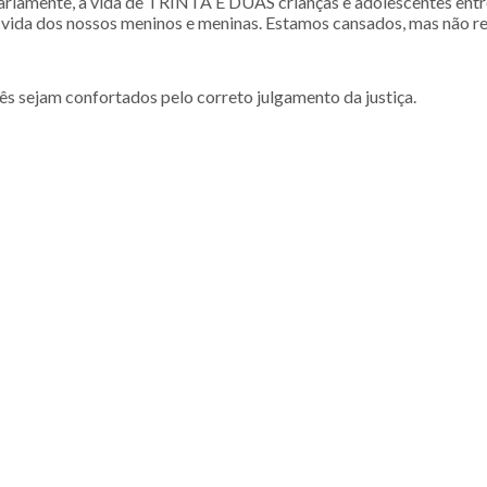
diariamente, a vida de TRINTA E DUAS crianças e adolescentes entr
a vida dos nossos meninos e meninas. Estamos cansados, mas não r
cês sejam confortados pelo correto julgamento da justiça.