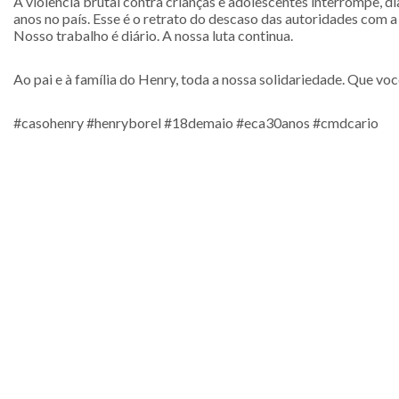
A violência brutal contra crianças e adolescentes interrompe, 
anos no país. Esse é o retrato do descaso das autoridades com 
Nosso trabalho é diário. A nossa luta continua.
Ao pai e à família do Henry, toda a nossa solidariedade. Que vo
#casohenry #henryborel #18demaio #eca30anos #cmdcario