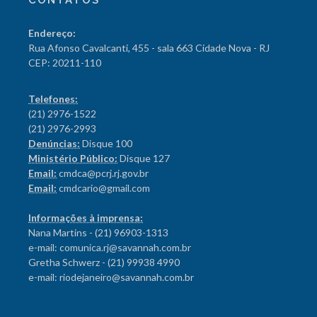
CONTATOS
Endereço:
Rua Afonso Cavalcanti, 455 - sala 663 Cidade Nova - RJ
CEP: 20211-110
Telefones:
(21) 2976-1522
(21) 2976-2993
Denúncias:
Disque 100
Ministério Público:
Disque 127
Email:
cmdca@pcrj.rj.gov.br
Email:
cmdcario@gmail.com
Informações à imprensa:
Nana Martins - (21) 96903-1313
e-mail: comunica.rj@savannah.com.br
Gretha Schwerz - (21) 99938 4990
e-mail: riodejaneiro@savannah.com.br