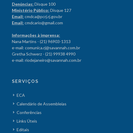
Denúncias:
Disque 100
Ministério Público:
Disque 127
Email:
cmdca@pcrj.rj.gov.br
Email:
cmdcario@gmail.com
Informações à imprensa:
Nana Martins - (21) 96903-1313
e-mail: comunica.rj@savannah.com.br
Gretha Schwerz - (21) 99938 4990
e-mail: riodejaneiro@savannah.com.br
SERVIÇOS
ECA
Calendário de Assembleias
Conferências
Links Úteis
Editais