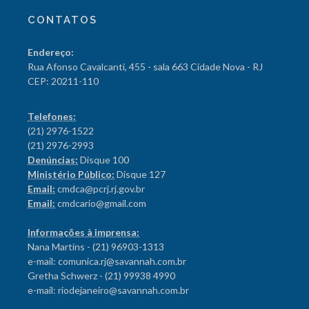
CONTATOS
Endereço:
Rua Afonso Cavalcanti, 455 - sala 663 Cidade Nova - RJ
CEP: 20211-110
Telefones:
(21) 2976-1522
(21) 2976-2993
Denúncias:
Disque 100
Ministério Público:
Disque 127
Email:
cmdca@pcrj.rj.gov.br
Email:
cmdcario@gmail.com
Informações à imprensa:
Nana Martins - (21) 96903-1313
e-mail: comunica.rj@savannah.com.br
Gretha Schwerz - (21) 99938 4990
e-mail: riodejaneiro@savannah.com.br