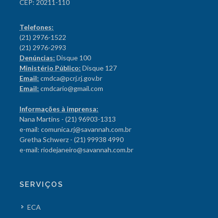
CEP: 20211-110
Telefones:
(21) 2976-1522
(21) 2976-2993
Denúncias:
Disque 100
Ministério Público:
Disque 127
Email:
cmdca@pcrj.rj.gov.br
Email:
cmdcario@gmail.com
Informações à imprensa:
Nana Martins - (21) 96903-1313
e-mail: comunica.rj@savannah.com.br
Gretha Schwerz - (21) 99938 4990
e-mail: riodejaneiro@savannah.com.br
SERVIÇOS
ECA