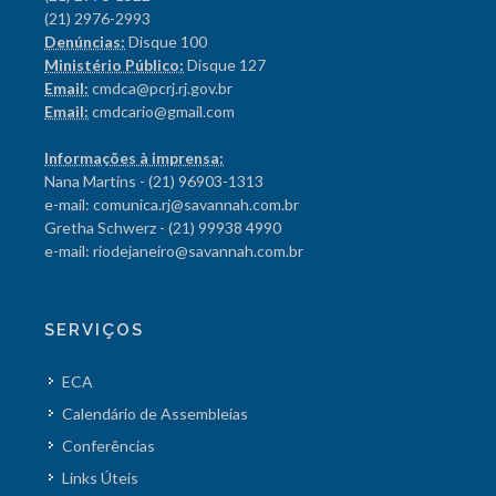
(21) 2976-2993
Denúncias:
Disque 100
Ministério Público:
Disque 127
Email:
cmdca@pcrj.rj.gov.br
Email:
cmdcario@gmail.com
Informações à imprensa:
Nana Martins - (21) 96903-1313
e-mail: comunica.rj@savannah.com.br
Gretha Schwerz - (21) 99938 4990
e-mail: riodejaneiro@savannah.com.br
SERVIÇOS
ECA
Calendário de Assembleias
Conferências
Links Úteis