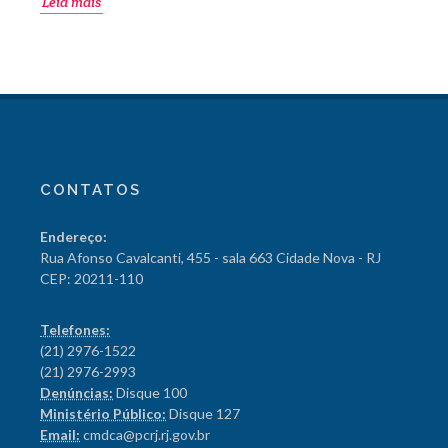
Leia mais
CONTATOS
Endereço:
Rua Afonso Cavalcanti, 455 - sala 663 Cidade Nova - RJ
CEP: 20211-110
Telefones:
(21) 2976-1522
(21) 2976-2993
Denúncias:
Disque 100
Ministério Público:
Disque 127
Email:
cmdca@pcrj.rj.gov.br